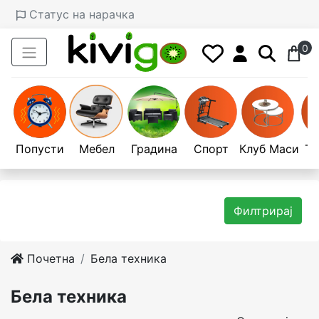
Статус на нарачка
0
Попусти
Мебел
Градина
Спорт
Клуб Маси
Те
Филтрирај
Почетна
Бела техника
Бела техника