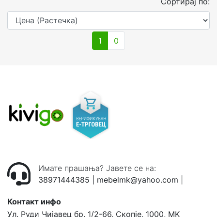
Сортирај по:
1
0
Имате прашања? Јавете се на:
38971444385
|
mebelmk@yahoo.com
|
Контакт инфо
Ул. Руди Чијавец бр. 1/2-66, Скопје, 1000, MK