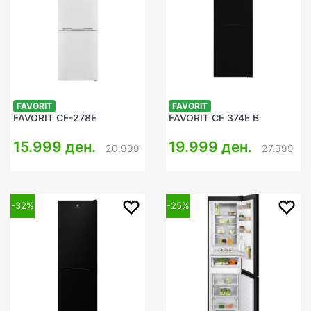
FAVORIT
FAVORIT
FAVORIT CF-278E
FAVORIT CF 374E B
15.999 ден.
19.999 ден.
20.999
27.999
-32%
-25%