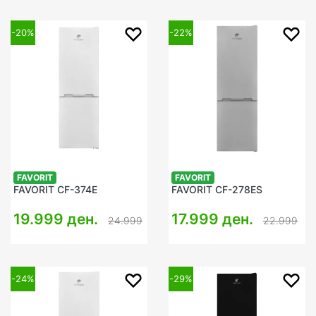
-20%
-22%
FAVORIT
FAVORIT
FAVORIT CF-374E
FAVORIT CF-278ES
19.999 ден.
17.999 ден.
24.999
22.999
-24%
-29%