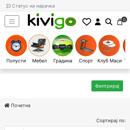
Статус на нарачка
0
Попусти
Мебел
Градина
Спорт
Клуб Маси
Те
Филтрирај
Почетна
Сортирај по: