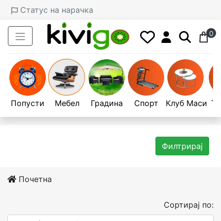
Статус на нарачка
0
Попусти
Мебел
Градина
Спорт
Клуб Маси
Те
Филтрирај
Почетна
Сортирај по: