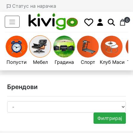
Статус на нарачка
0
Попусти
Мебел
Градина
Спорт
Клуб Маси
Те
Брендови
Филтрирај