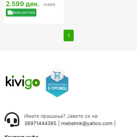
2.599 ден.
3.500
Брза достава
1
Имате прашања? Јавете се на:
38971444385
|
mebelmk@yahoo.com
|