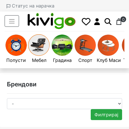
Статус на нарачка
0
Попусти
Мебел
Градина
Спорт
Клуб Маси
Те
Брендови
Филтрирај