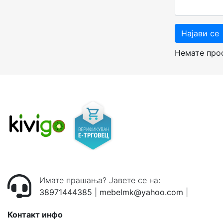
Најави се
Немате пр
Имате прашања? Јавете се на:
38971444385
|
mebelmk@yahoo.com
|
Контакт инфо