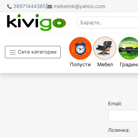
38971444385
|
mebelmk@yahoo.com
Сите категории
Попусти
Мебел
Градин
Email:
Лозинка: