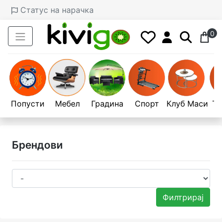
Статус на нарачка
0
Попусти
Мебел
Градина
Спорт
Клуб Маси
Те
Брендови
Филтрирај