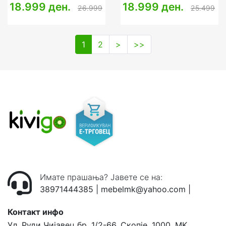
18.999 ден.
18.999 ден.
26.999
25.499
1
2
>
>>
Имате прашања? Јавете се на:
38971444385
|
mebelmk@yahoo.com
|
Контакт инфо
Ул. Руди Чијавец бр. 1/2-66, Скопје, 1000, MK