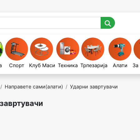
а
Спорт
Клуб Маси
Техника
Трпезарија
Алати
За
Направете сами(алати)
Ударни завртувачи
завртувачи