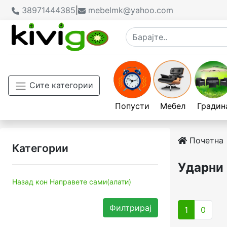
38971444385
|
mebelmk@yahoo.com
Сите категории
Попусти
Мебел
Градин
Почетна
Категории
Ударни 
Назад кон Направете сами(алати)
Филтрирај
1
0