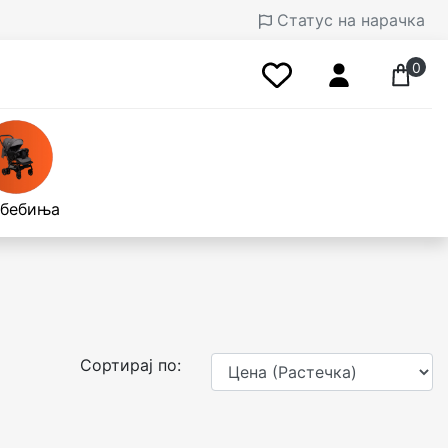
Статус на нарачка
0
 бебиња
Сортирај по: