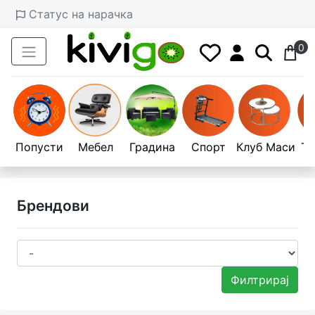
Статус на нарачка
0
Попусти
Мебел
Градина
Спорт
Клуб Маси
Те
Брендови
Филтрирај