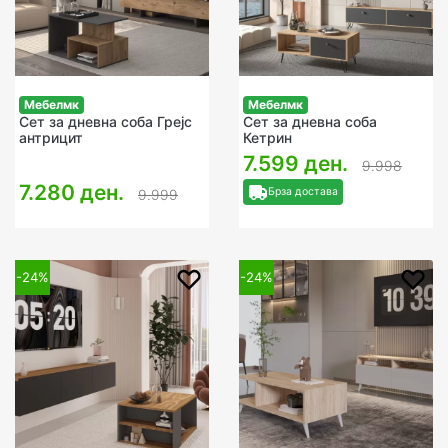
Мебелмк
Мебелмк
Сет за дневна соба Грејс
Сет за дневна соба
антрицит
Кетрин
7.599 ден.
9.998
7.280 ден.
Брза достава
9.999
-24%
-24%