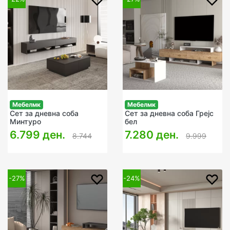
Мебелмк
Мебелмк
Сет за дневна соба
Сет за дневна соба Грејс
Минтуро
бел
6.799 ден.
7.280 ден.
8.744
9.999
-27%
-24%