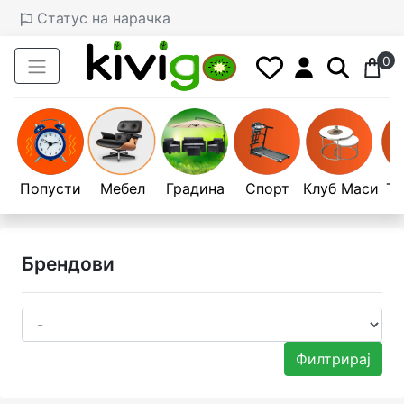
Статус на нарачка
0
Попусти
Мебел
Градина
Спорт
Клуб Маси
Те
Брендови
Филтрирај