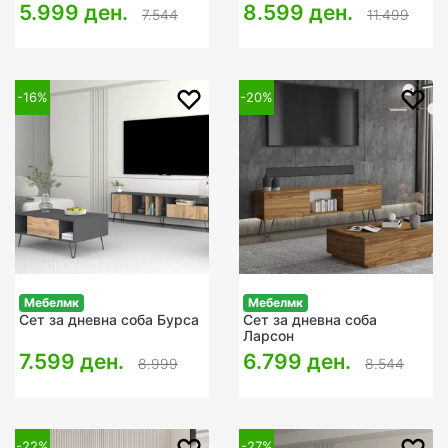
5.999 ден.
8.599 ден.
7.544
11.499
-16%
-20%
Мебелмк
Мебелмк
Сет за дневна соба Бурса
Сет за дневна соба
Ларсон
7.599 ден.
6.799 ден.
8.999
8.544
-22%
-27%