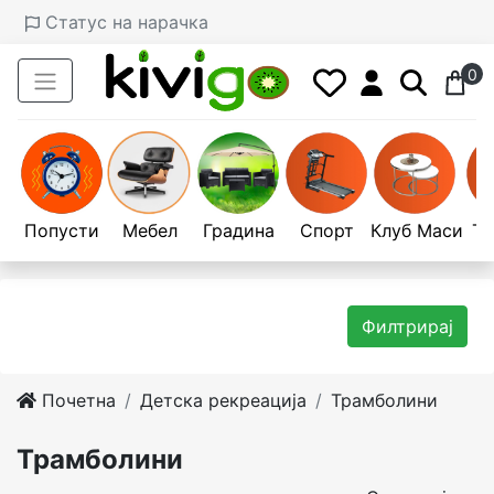
Статус на нарачка
0
Попусти
Мебел
Градина
Спорт
Клуб Маси
Те
Филтрирај
Почетна
Детска рекреација
Трамболини
Трамболини