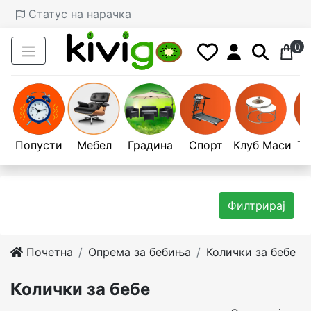
Статус на нарачка
0
Попусти
Мебел
Градина
Спорт
Клуб Маси
Те
Филтрирај
Почетна
Опрема за бебиња
Колички за бебе
Колички за бебе