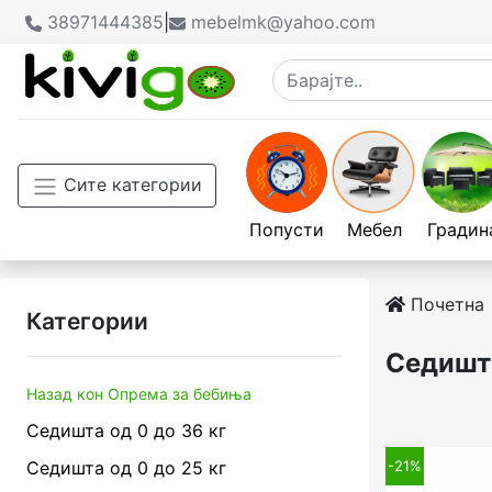
38971444385
|
mebelmk@yahoo.com
Сите категории
Попусти
Мебел
Градин
Почетна
Категории
Седишт
Назад кон Опрема за бебиња
Седишта од 0 до 36 кг
Седишта од 0 до 25 кг
-21%