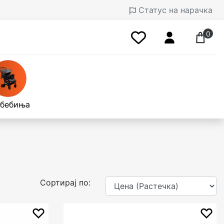
Статус на нарачка
0
 бебиња
Сортирај по: