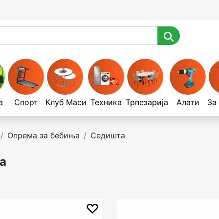
а
Спорт
Клуб Маси
Техника
Трпезарија
Алати
За
Опрема за бебиња
Седишта
а