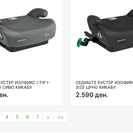
СТЕР ИЗОФИКС I-TIP I-
СЕДИШТЕ БУСТЕР ИЗОФИКС I
О СИВО КИКАБУ
SIZE ЦРНО КИКАБУ
ен.
2.590 ден.
4
5
6
7
>
>>