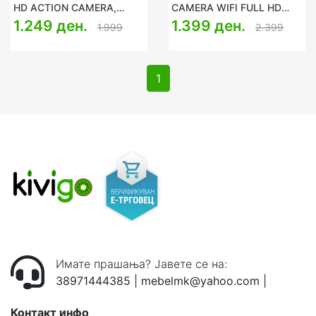
HD ACTION CAMERA,
CAMERA WIFI FULL HD
WATERPROOF, GOLD
WATERPROOF GOLD
1.249 ден.
1.399 ден.
1.999
2.399
1
Имате прашања? Јавете се на:
38971444385
|
mebelmk@yahoo.com
|
Контакт инфо