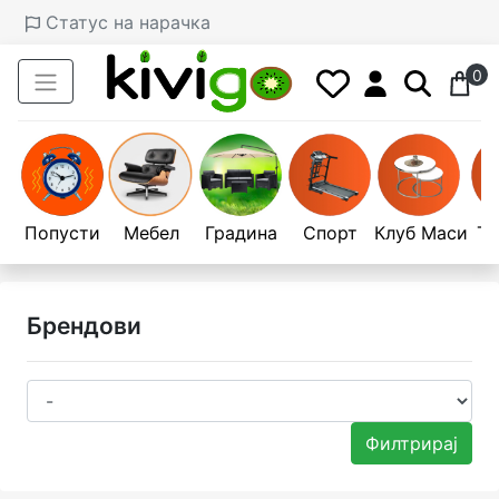
Статус на нарачка
0
Попусти
Мебел
Градина
Спорт
Клуб Маси
Те
Брендови
Филтрирај