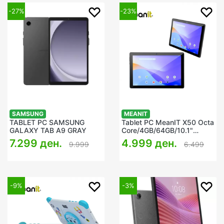
-27%
-23%
SAMSUNG
MEANIT
TABLET PC SAMSUNG
Tablet PC MeanIT X50 Octa
GALAXY TAB A9 GRAY
Core/4GB/64GB/10.1"
1280x800
7.299 ден.
4.999 ден.
9.999
6.499
IPS/WiFi/BT/2xCam/Black/A14
-9%
-3%