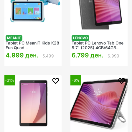
MEANIT
LENOVO
Tablet PC MeanIT Kids K28
Tablet PC Lenovo Tab One
Fun Quad
8.7" (2025) 4GB/64GB
Core/3GB/32GB/WiFi/BT/8"
Luna Grey
4.999 ден.
6.799 ден.
5.499
6.999
IPS
1280x800/2xCam/Android
14Go
-31%
-6%