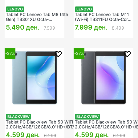
LENOVO
LENOVO
Tablet PC Lenovo Tab M8 (4th
Tablet PC Lenovo Tab M11
Gen) TB301XU Octa-
(Wi-Fi) TB311FU Octa-Core
Core/3GB/32GB/8" LCD
4GB/128GB w/Case
5.490 ден.
7.999 ден.
7.999
8.499
Touch/WiFi+LTE/BT/A13/ArcticGrey
-27%
-27%
BLACKVIEW
BLACKVIEW
Tablet PC Blackview Tab 50 WiFi Quad
Tablet PC Blackview Tab 50 W
2.0GHz/4GB/128GB/8.0"HD+/BT/2xCam/Twilight
2.0GHz/4GB/128GB/8.0"HD+/
Blue/A13
Grey/A13
4.599 ден.
4.599 ден.
6.299
6.299