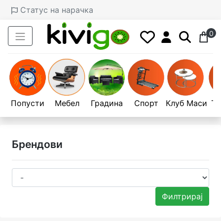
Статус на нарачка
0
Попусти
Мебел
Градина
Спорт
Клуб Маси
Те
Брендови
Филтрирај