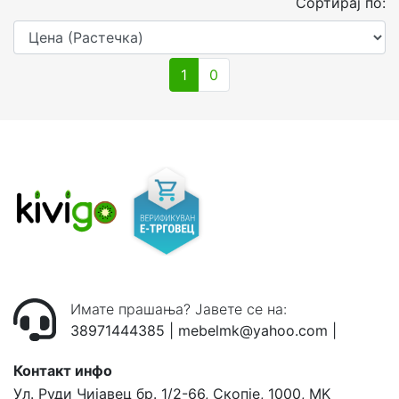
Сортирај по:
1
0
Имате прашања? Јавете се на:
38971444385
|
mebelmk@yahoo.com
|
Контакт инфо
Ул. Руди Чијавец бр. 1/2-66, Скопје, 1000, MK