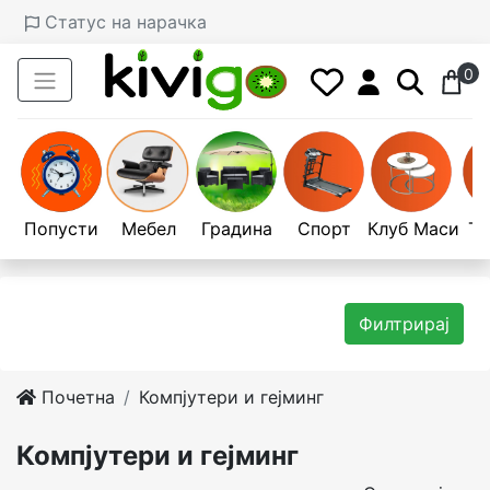
Статус на нарачка
0
Попусти
Мебел
Градина
Спорт
Клуб Маси
Те
Филтрирај
Почетна
Компјутери и гејминг
Компјутери и гејминг