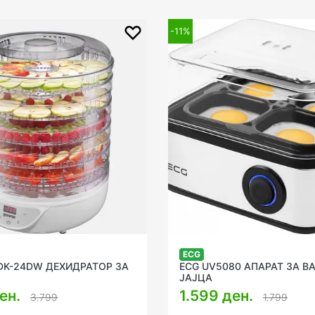
-11%
ECG
DK-24DW ДЕХИДРАТОР ЗА
ECG UV5080 АПАРАТ ЗА В
ЈАЈЦА
ен.
1.599 ден.
3.799
1.799