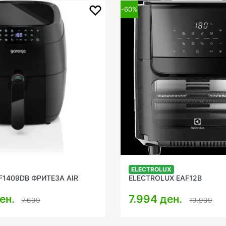
-60%
ELECTROLUX
F1409DB ФРИТЕЗА AIR
ELECTROLUX EAF12B
ен.
7.994 ден.
7.699
19.999