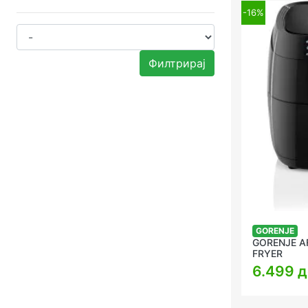
-16%
Филтрирај
GORENJE
GORENJE A
FRYER
6.499 д