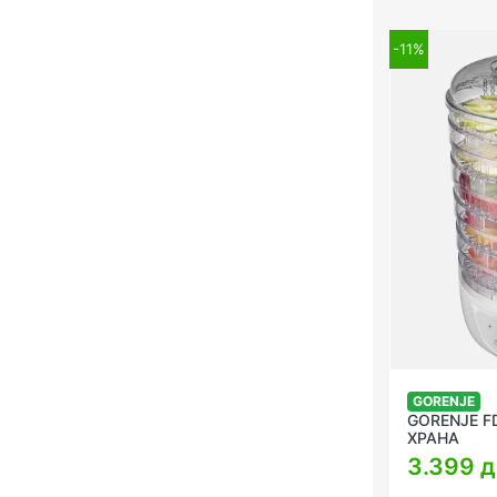
-11%
GORENJE
GORENJE F
ХРАНА
3.399 д