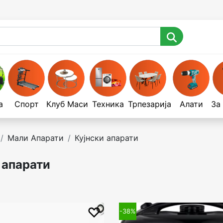
а
Спорт
Клуб Маси
Техника
Трпезарија
Алати
За
Мали Апарати
Кујнски апарати
 апарати
-38%