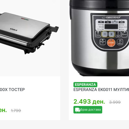
ESPERANZA
000X ТОСТЕР
ESPERANZA EKG011 МУЛТ
2.493 ден.
3.999
ен.
Брза достава
1.799