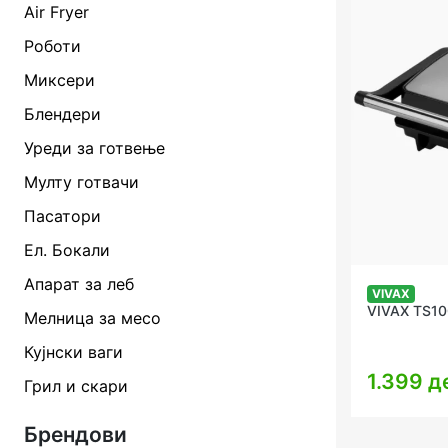
Air Fryer
Роботи
Миксери
Блендери
Уреди за готвење
Мулту готвачи
Пасатори
Ел. Бокали
Апарат за леб
VIVAX
VIVAX TS1
Мелница за месо
Кујнски ваги
1.399 д
Грил и скари
Брендови