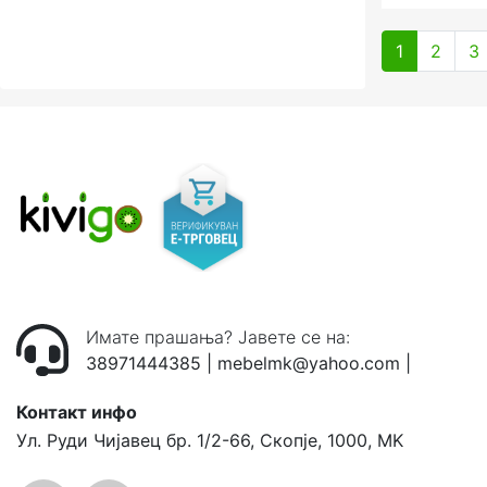
1
2
3
Имате прашања? Јавете се на:
38971444385
|
mebelmk@yahoo.com
|
Контакт инфо
Ул. Руди Чијавец бр. 1/2-66, Скопје, 1000, MK