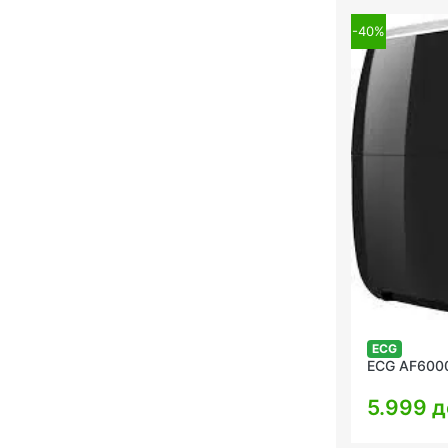
-40%
ECG
ECG AF600
5.999 д