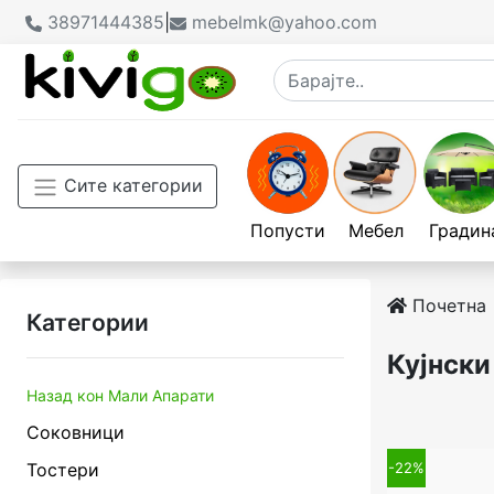
38971444385
|
mebelmk@yahoo.com
Сите категории
Попусти
Мебел
Градин
Почетна
Категории
Кујнски
Назад кон Мали Апарати
Соковници
Тостери
-22%