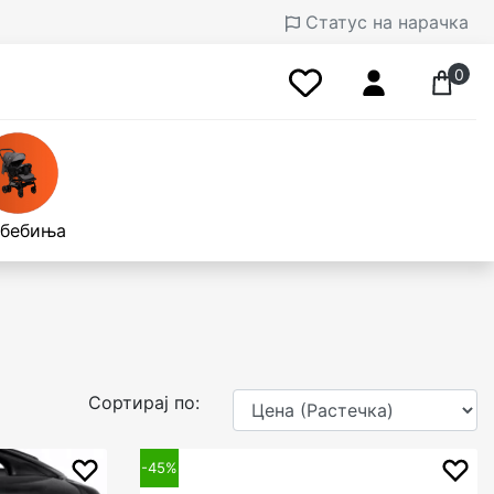
Статус на нарачка
0
 бебиња
Сортирај по:
-45%