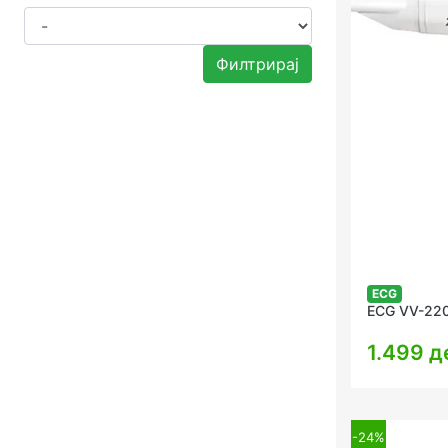
Филтрирај
ECG
ECG VV-22
1.499 д
-24%