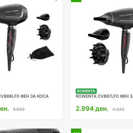
ROWENTA
V888LF0 ФЕН ЗА КОСА
ROWENTA CV887LF0 ФЕН З
ден.
2.994 ден.
5.899
4.229