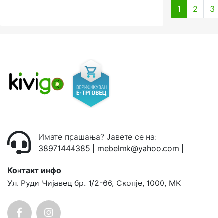
1
2
3
Имате прашања? Јавете се на:
38971444385
|
mebelmk@yahoo.com
|
Контакт инфо
Ул. Руди Чијавец бр. 1/2-66, Скопје, 1000, MK