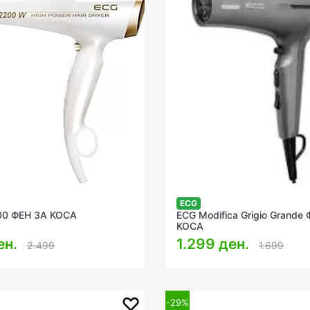
ECG
00 ФЕН ЗА КОСА
ECG Modifica Grigio Grande
КОСА
ен.
1.299 ден.
2.499
1.699
-29%