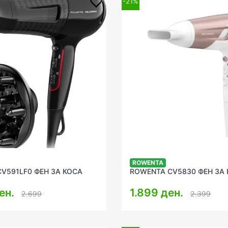
-21%
ROWENTA
V591LF0 ФЕН ЗА КОСА
ROWENTA CV5830 ФЕН ЗА
ен.
1.899 ден.
2.699
2.399