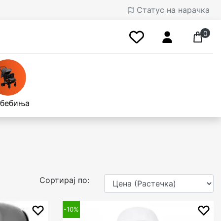
Статус на нарачка
0
 бебиња
Сортирај по:
-10%