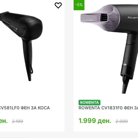
-5%
ROWENTA
V581LF0 ФЕН ЗА КОСА
ROWENTA CV1831F0 ФЕН З
ен.
1.999 ден.
2.199
2.099