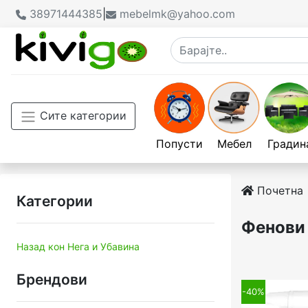
38971444385
|
mebelmk@yahoo.com
Сите категории
Попусти
Мебел
Градин
Почетна
Категории
Фенови
Назад кон Нега и Убавина
Брендови
-40%