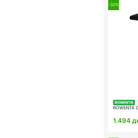
-32%
ROWENTA
ROWENTA C
1.494 д