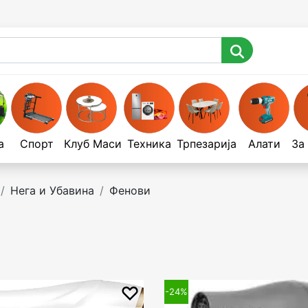
а
Спорт
Клуб Маси
Техника
Трпезарија
Алати
За
Нега и Убавина
Фенови
-24%