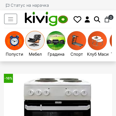
Статус на нарачка
0
Попусти
Мебел
Градина
Спорт
Клуб Маси
Те
-16%