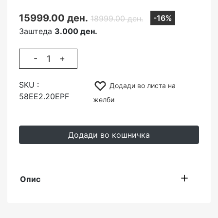
15999.00 ден.
-16%
18999.00 ден.
Заштеда
3.000 ден.
-
+
SKU :
Додади во листа на
58EE2.20EPF
желби
Додади во кошничка
Опис