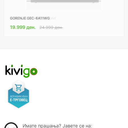
GORENJE GEC-6A11WG
ELECTROLUX LKR64022AW
19.999 ден.
34.999 ден.
24.999 ден.
40.999 ден.
Имате прашања? Јавете се на: