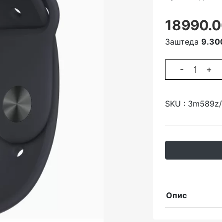
18990.0
Заштеда
9.30
-
+
SKU :
3m589z/
Опис