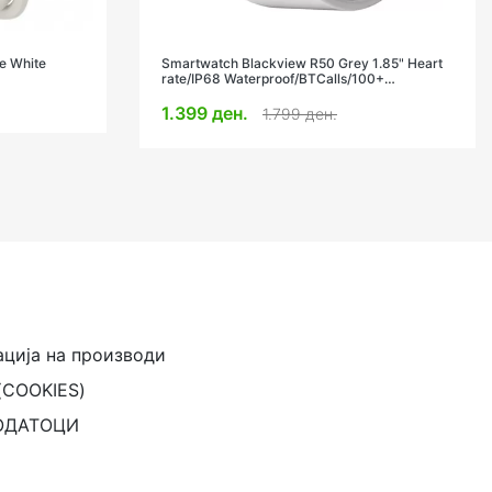
e White
Smartwatch Blackview R50 Grey 1.85" Heart
rate/IP68 Waterproof/BTCalls/100+
Sports/Sleep Monitor
1.399 ден.
1.799 ден.
ација на производи
(COOKIES)
ОДАТОЦИ