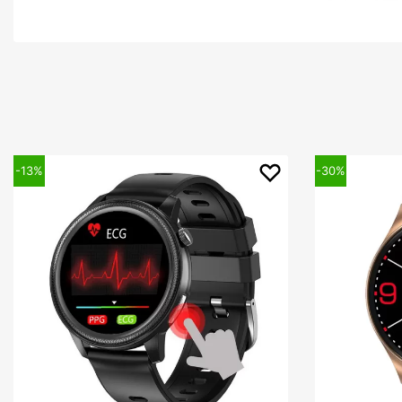
-13%
-30%