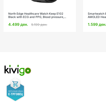
North Edge Healthcare Watch Keep E102
Smartwatch B
Black with ECG and PPG, Blood pressure,
AMOLED Hear
heart rate
Sports/Sleep
4.499 ден.
1.599 ден
5.199 ден.