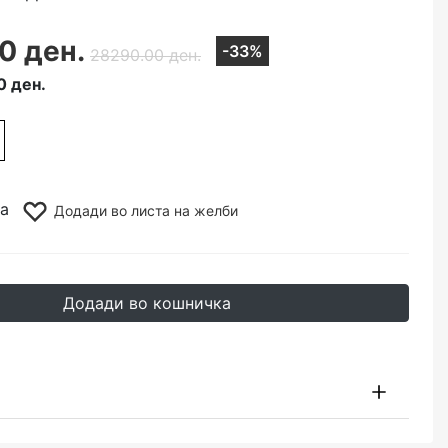
0 ден.
-33%
28290.00 ден.
0 ден.
a
Додади во листа на желби
Додади во кошничка