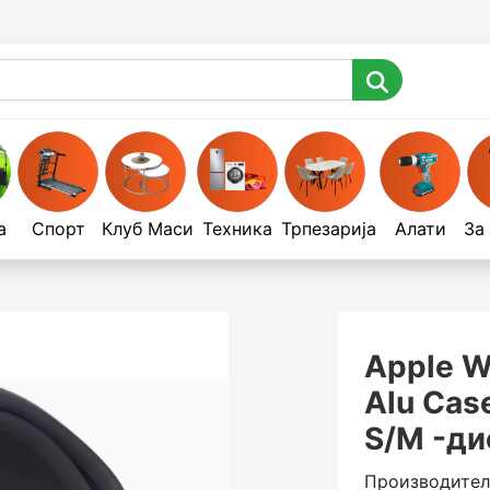
а
Спорт
Клуб Маси
Техника
Трпезарија
Алати
За
Apple W
Alu Cas
S/M -ди
Производител 