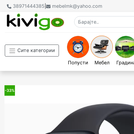
38971444385
|
mebelmk@yahoo.com
Сите категории
Попусти
Мебел
Градин
-33%