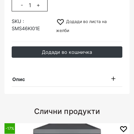
-
+
SKU :
Додади во листа на
SMS46KI01E
желби
Додади во кошничка
Опис
Слични продукти
-17%