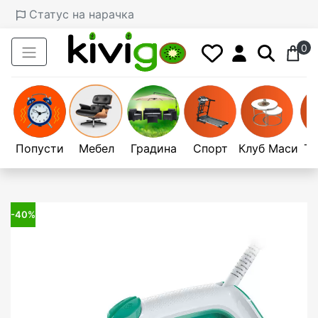
Статус на нарачка
0
Попусти
Мебел
Градина
Спорт
Клуб Маси
Те
-40%