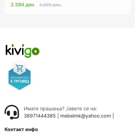
3.594 ден.
2.299 ден.
2.499 ден.
4.699 ден.
Имате прашања? Јавете се на:
38971444385
|
mebelmk@yahoo.com
|
Контакт инфо