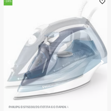
-24%
-8%
PHILIPS DST5030/20 ПЕГЛА СО ПАРЕА
GORENJE SIH2200TQC ПЕГЛА СО ПАРЕА