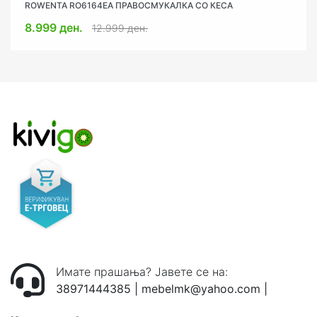
ROWENTA RO6164EA ПРАВОСМУКАЛКА СО КЕСА
RGLUX RG800 СТИК ПРАВОСМУКАЛКА
8.999 ден.
2.499 ден.
12.999 ден.
2.999 ден.
Имате прашања? Јавете се на:
38971444385
|
mebelmk@yahoo.com
|