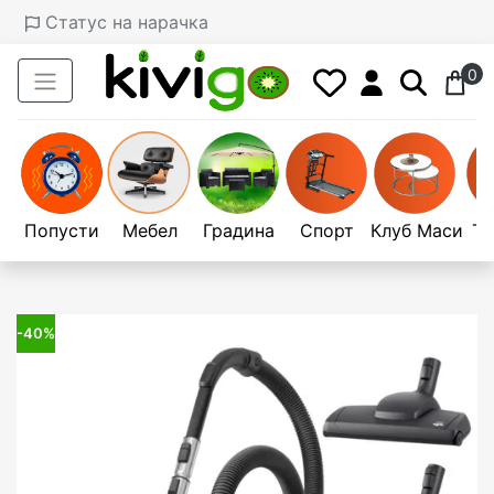
Статус на нарачка
0
Попусти
Мебел
Градина
Спорт
Клуб Маси
Те
-40%