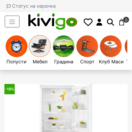
Статус на нарачка
0
Попусти
Мебел
Градина
Спорт
Клуб Маси
Те
-19%