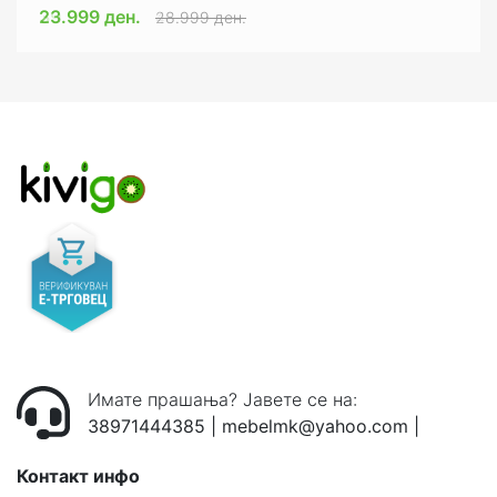
23.999 ден.
39.999 ден.
28.999 ден.
46.999 ден.
Имате прашања? Јавете се на:
38971444385
|
mebelmk@yahoo.com
|
Контакт инфо