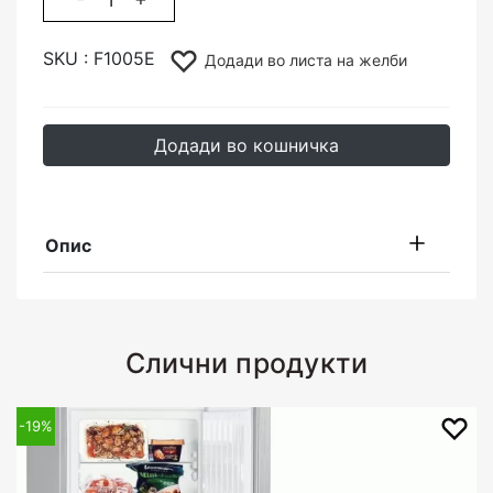
SKU :
F1005E
Додади во листа на желби
Додади во кошничка
Опис
Слични продукти
-19%
-17%