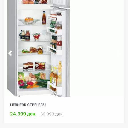
LIEBHERR CTPELE251
GORENJE RK4182PW4
24.999 ден.
17.490 ден.
20.999 ден.
30.999 ден.