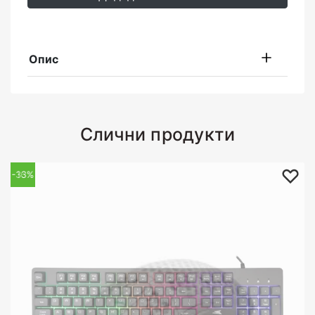
Опис
Слични продукти
-33%
-16%