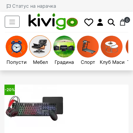
Статус на нарачка
0
Попусти
Мебел
Градина
Спорт
Клуб Маси
Те
-20%