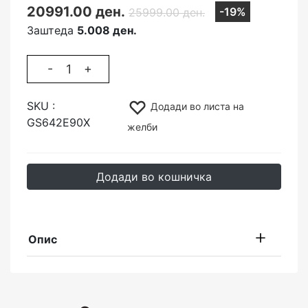
20991.00 ден.
-19%
25999.00 ден.
Заштеда
5.008 ден.
-
+
SKU :
Додади во листа на
GS642E90X
желби
Додади во кошничка
Опис