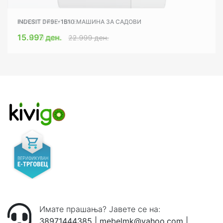
INDESIT DF9E-1B10 МАШИНА ЗА САДОВИ
FAVORIT F45-Y15N E
15.997 ден.
15.499 ден.
22.999 ден.
18.999 ден.
Имате прашања? Јавете се на:
38971444385
|
mebelmk@yahoo.com
|