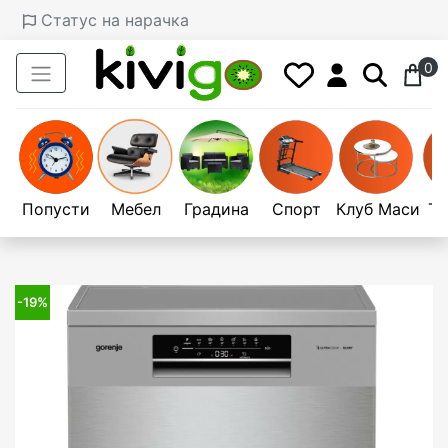
Статус на нарачка
0
Попусти
Мебел
Градина
Спорт
Клуб Маси
Те
-19%