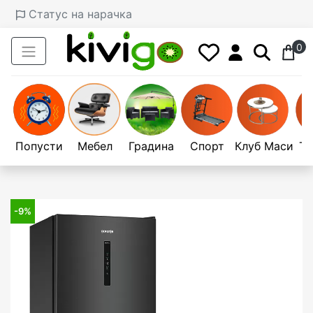
Статус на нарачка
0
Попусти
Мебел
Градина
Спорт
Клуб Маси
Те
-9%