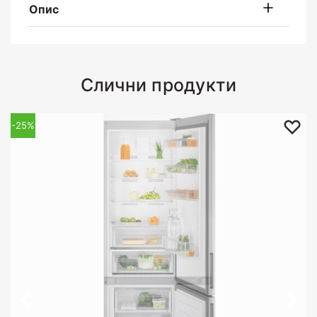
Опис
Слични продукти
-25%
-25%