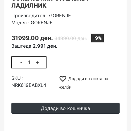
ЛАДИЛНИК
Производител : GORENJE
Модел : GORENJE
31999.00 ден.
-9%
34990.00 ден.
Заштеда
2.991 ден.
-
+
SKU :
Додади во листа на
NRK619EABXL4
желби
Додади во кошничка