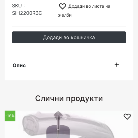
SKU :
Додади во листа на
SIH2200RBC
желби
Додади во кошничка
Опис
Слични продукти
-16%
-10%