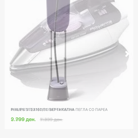
ROWENTA DA1511F1 ПАТНА ПЕГЛА
PHILIPS STE3160/30 ВЕРТИКАЛНА ПЕГЛА СО ПАРЕА
9.999 ден.
2.799 ден.
3.099 ден.
11.899 ден.