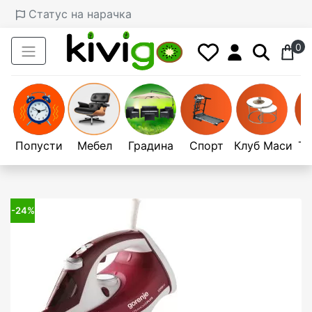
Статус на нарачка
0
Попусти
Мебел
Градина
Спорт
Клуб Маси
Те
-24%