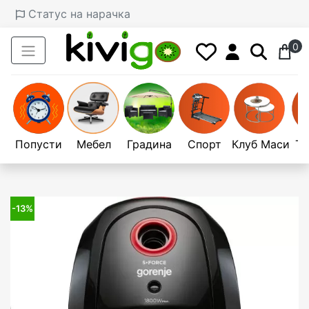
Статус на нарачка
0
Попусти
Мебел
Градина
Спорт
Клуб Маси
Те
-13%