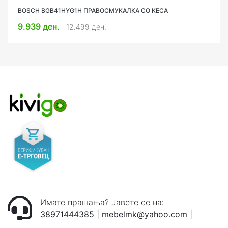
BOSCH BGB41HYG1H ПРАВОСМУКАЛКА СО КЕСА
ROWENTA RO3786EA ПРАВОСМУКАЛКА СО САД
9.939 ден.
7.999 ден.
8.999 ден.
12.499 ден.
Имате прашања? Јавете се на:
38971444385
|
mebelmk@yahoo.com
|