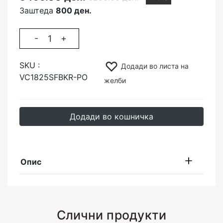
Заштеда
800 ден.
-
+
SKU :
Додади во листа на
VC1825SFBKR-PO
желби
Додади во кошничка
Опис
Слични продукти