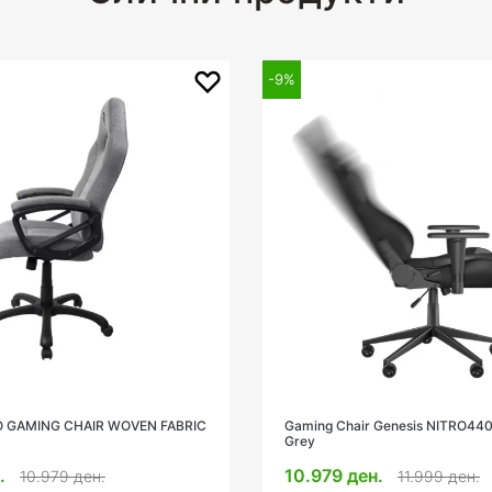
-9%
 Genesis NITRO440 G2 Black-
AROZZI ENZO GAMING CHAIR W
BLACK/GREY
н.
9.999 ден.
11.999 ден.
10.979 ден.