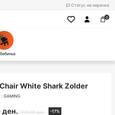
Статус на нарачка
0
 бебиња
Chair White Shark Zolder
 : GAMING
 ден.
-17%
7799.00 ден.