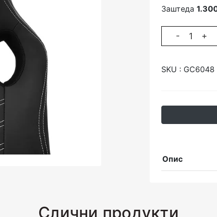
Заштеда
1.300
-
+
SKU :
GC6048
Опис
Слични продукти