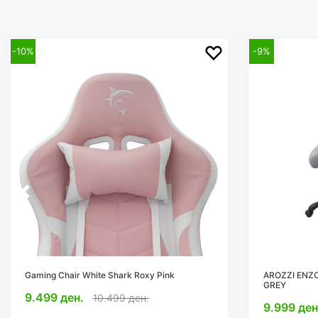
-9%
-9%
AROZZI ENZO GAMING CHAIR WOVEN FABRIC
Gaming Chair
GREY
Grey
9.999 ден.
10.979 де
10.979 ден.