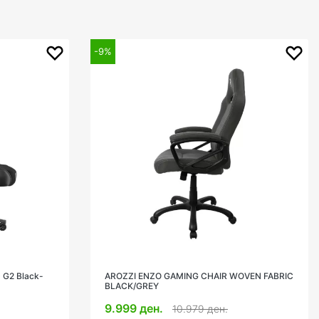
-25%
OVEN FABRIC
Gaming Chair Fury Avenger L Black/White
7.499 ден.
9.999 ден.