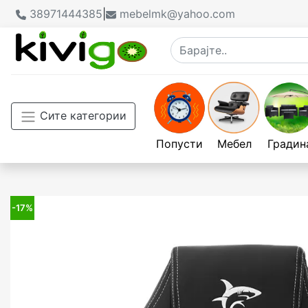
38971444385
|
mebelmk@yahoo.com
Сите категории
Попусти
Мебел
Градин
-17%