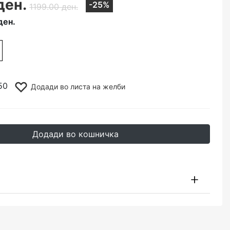
ден.
-25%
1199.00 ден.
ден.
50
Додади во листа на желби
Додади во кошничка