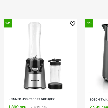
-24%
-9%
HEINNER HSB-T400SS БЛЕНДЕР
BOSCH TWK
1.899 ден.
2.999 де
2.499 ден.