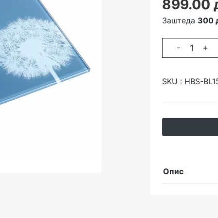
899.00 
Заштеда
300 
-
+
SKU :
HBS-BL1
Опис