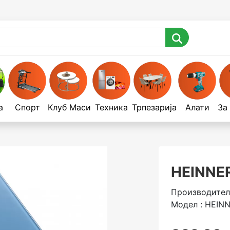
а
Спорт
Клуб Маси
Техника
Трпезарија
Алати
За
HEINNE
Производител
Модел : HEIN