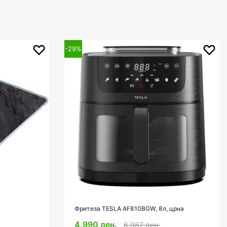
-29%
Фритеза TESLA AF810BGW, 8л, црна
4.990 ден.
6.987 ден.