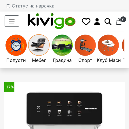
Статус на нарачка
0
Попусти
Мебел
Градина
Спорт
Клуб Маси
Те
-17%