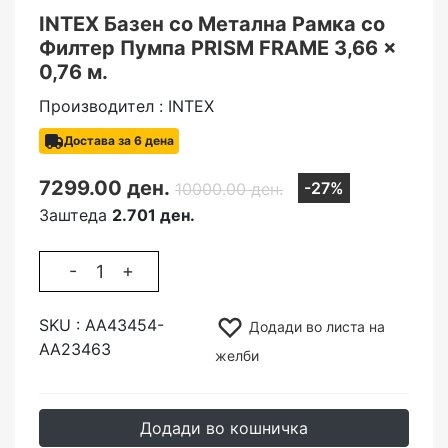
INTEX Базен со Метална Рамка со
Филтер Пумпа PRISM FRAME 3,66 x
0,76 м.
Производител : INTEX
Достава за 6 дена
7299.00 ден.
-27%
10000.00 ден.
Заштеда
2.701 ден.
-
+
SKU :
AA43454-
Додади во листа на
AA23463
желби
Додади во кошничка