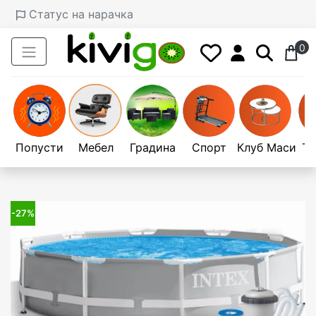
Статус на нарачка
0
Попусти
Мебел
Градина
Спорт
Клуб Маси
Те
-27%