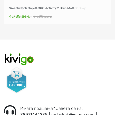
Smartwatch Garett GRC Activity 2 Gold Matt
Samsung Galaxy Watch8 L330 BT 44mm Dark Gray
4.789 ден.
24.999 ден.
5.299 ден.
Имате прашања? Јавете се на:
38971444385
|
mebelmk@yahoo.com
|