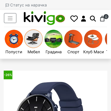
Статус на нарачка
0
Попусти
Мебел
Градина
Спорт
Клуб Маси
Те
-26%