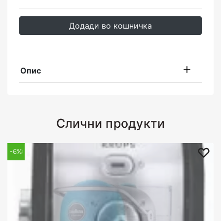
Додади во кошничка
Опис
Слични продукти
-100
-6%
%