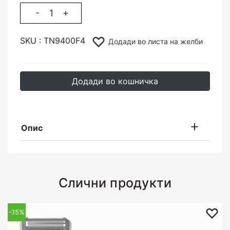
-
+
SKU :
TN9400F4
Додади во листа на желби
Додади во кошничка
Опис
Слични продукти
-25%
-15%