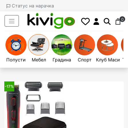
Статус на нарачка
0
Попусти
Мебел
Градина
Спорт
Клуб Маси
Те
-17%