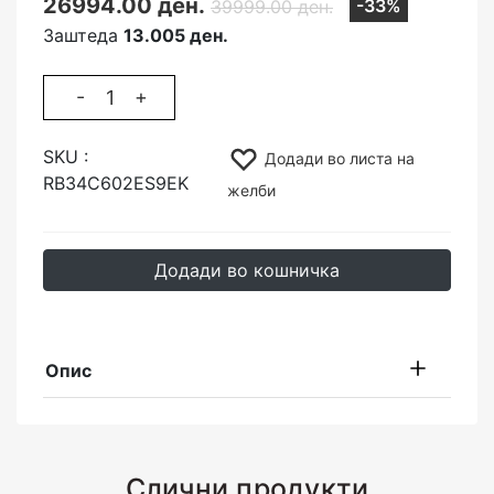
26994.00 ден.
-33%
39999.00 ден.
Заштеда
13.005 ден.
-
+
SKU :
Додади во листа на
RB34C602ES9EK
желби
Додади во кошничка
Опис
Слични продукти