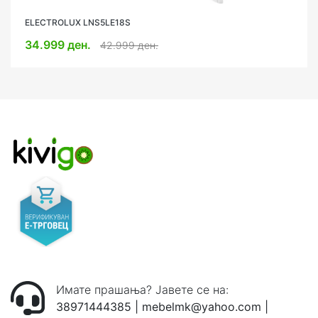
ELECTROLUX LNS5LE18S
WHIRLPOOL WHK 25364 XP4E
34.999 ден.
28.999 ден.
38.999 ден.
42.999 ден.
Имате прашања? Јавете се на:
38971444385
|
mebelmk@yahoo.com
|