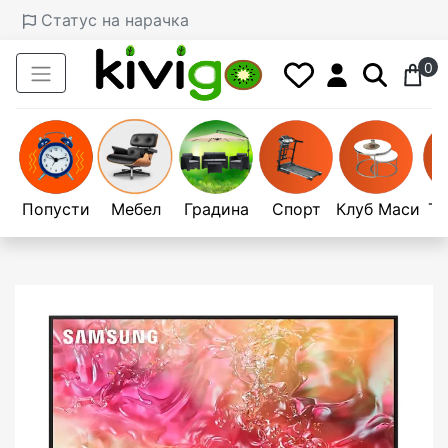
Статус на нарачка
0
Попусти
Мебел
Градина
Спорт
Клуб Маси
Те