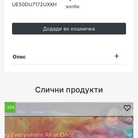
UE50DU7172UXXH
желби
Додади во кошничка
Опис
Слични продукти
-39%
-30%