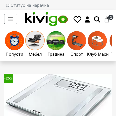
Статус на нарачка
0
Попусти
Мебел
Градина
Спорт
Клуб Маси
Те
-25%