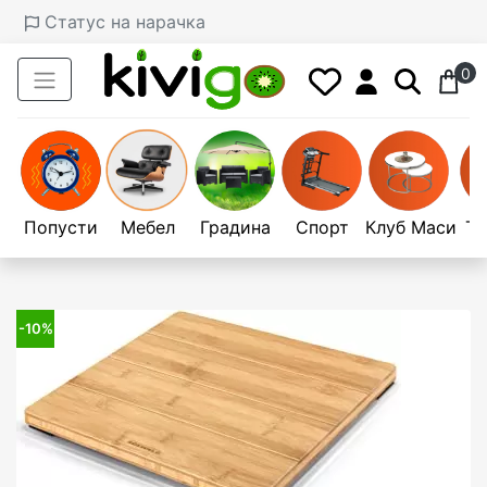
Статус на нарачка
0
Попусти
Мебел
Градина
Спорт
Клуб Маси
Те
-10%