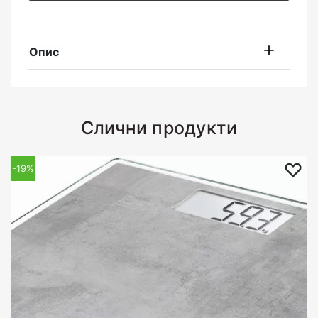
Опис
Слични продукти
-22%
-19%