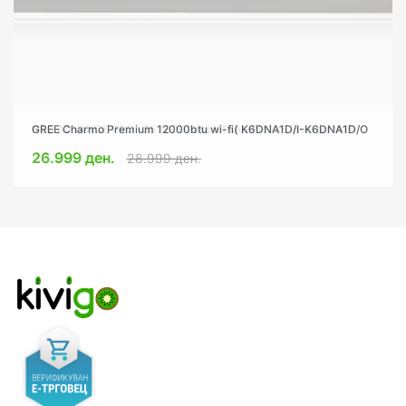
NEO ADVANCE PRO -35 18000btu N18AMPRO35 inverter WIFI
GREE Charmo Premium 12000btu wi-fi( K6DNA1D/I-K6DNA1D/O
41.999 ден.
26.999 ден.
47.999 ден.
28.999 ден.