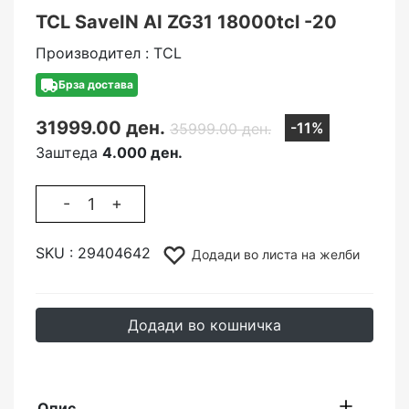
TCL SaveIN AI ZG31 18000tcl -20
Производител : TCL
Брза достава
31999.00 ден.
-11%
35999.00 ден.
Заштеда
4.000 ден.
-
+
SKU :
29404642
Додади во листа на желби
Додади во кошничка
Опис