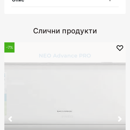
Слични продукти
-13%
-7%