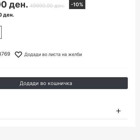
0 ден.
-10%
49990.00 ден.
0 ден.
8769
Додади во листа на желби
Додади во кошничка