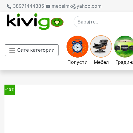
38971444385
|
mebelmk@yahoo.com
Сите категории
Попусти
Мебел
Градин
-10%