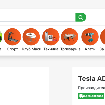
а
Спорт
Клуб Маси
Техника
Трпезарија
Алати
За
Tesla 
Производител 
Брза достава