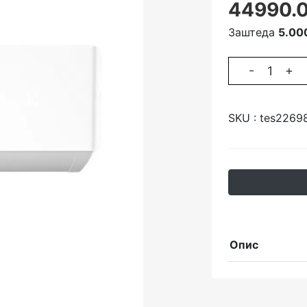
44990.0
Заштеда
5.00
-
+
SKU :
tes2269
Опис