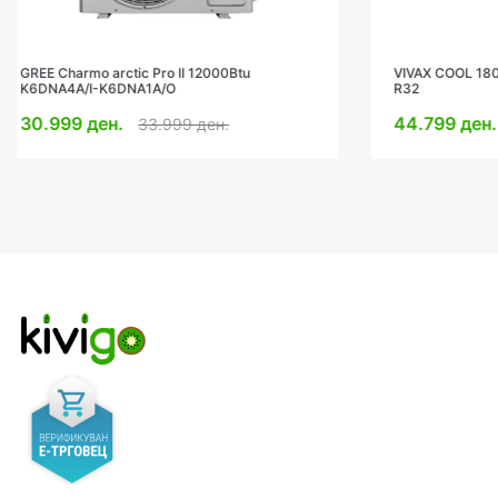
VIVAX COOL 18000BTU ACP-18CH50AERI+
TCL BreezIN
R32
33.999 д
44.799 ден.
55.999 ден.