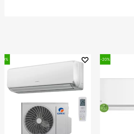
-20%
-8%