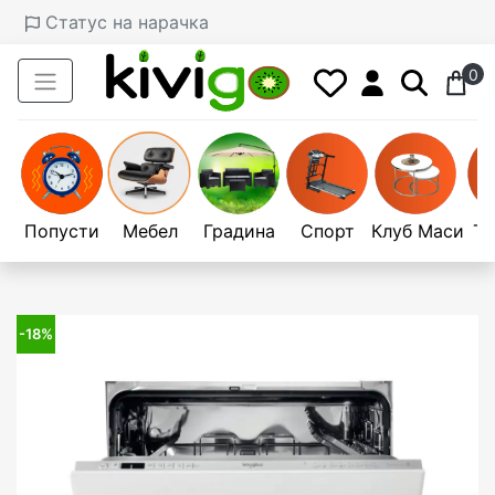
Статус на нарачка
0
Попусти
Мебел
Градина
Спорт
Клуб Маси
Те
-18%