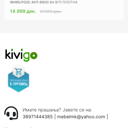
WHIRLPOOL AKT-8900 BA ВГР.ПЛОТНА
AMICA EGSPV-587910
14.999 ден.
18.999 ден.
26.999 ден.
17.999 ден.
Имате прашања? Јавете се на:
38971444385
|
mebelmk@yahoo.com
|