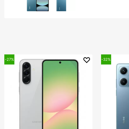
-32%
-26%