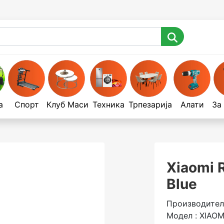
а
Спорт
Клуб Маси
Техника
Трпезарија
Алати
За
Xiaomi 
Blue
Производител 
Модел : XIAOM