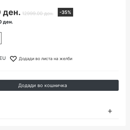
 ден.
-35%
12999.00 ден.
0 ден.
FEU
Додади во листа на желби
Додади во кошничка