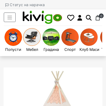
Статус на нарачка
0
Попусти
Мебел
Градина
Спорт
Клуб Маси
Те