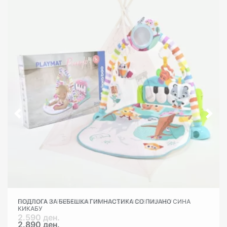
БЕБЕШКА ИГРАЛНА ШАТОР HOUSE РОЗЕВ КИКАБУ
ПОДЛОГА ЗА БЕБЕШКА ГИМНАСТИКА СО ПИЈАНО СИНА
КИКАБУ
2.590 ден.
2.890 ден.