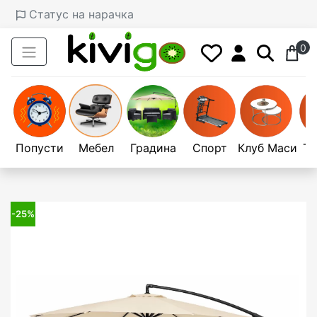
Статус на нарачка
0
Попусти
Мебел
Градина
Спорт
Клуб Маси
Те
-25%