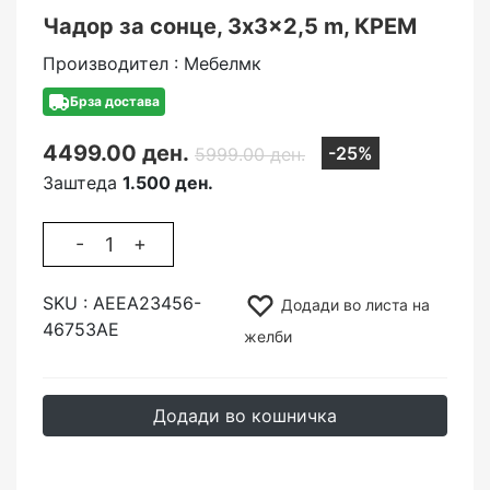
Чадор за сонце, 3x3x2,5 m, КРЕМ
Производител : Мебелмк
Брза достава
4499.00 ден.
-25%
5999.00 ден.
Заштеда
1.500 ден.
-
+
SKU :
АЕЕА23456-
Додади во листа на
46753АЕ
желби
Додади во кошничка