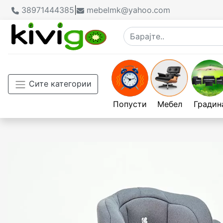
38971444385
|
mebelmk@yahoo.com
Сите категории
Попусти
Мебел
Градин